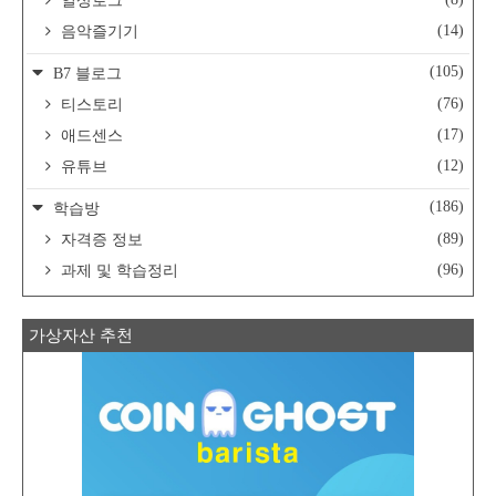
일상로그
(14)
음악즐기기
(105)
B7 블로그
(76)
티스토리
(17)
애드센스
(12)
유튜브
(186)
학습방
(89)
자격증 정보
(96)
과제 및 학습정리
가상자산 추천