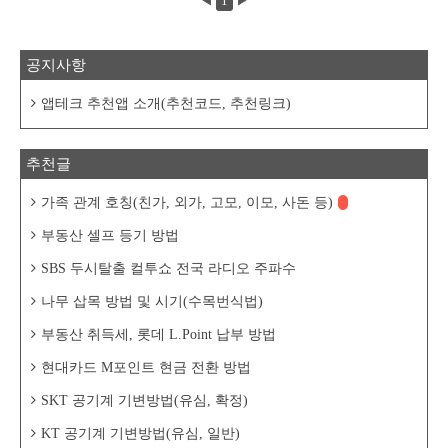
◀
1
▶
(Lean on Pete) - 2017 제작 - 영국, 어드벤처/
드라마 - 2018.09.20 개봉, 121분 - 감독 : 앤
드류 하이 - 출연 : 찰리 플러머, 스티브 부세
미, 클로에 세비니, 트래비스 핌멜 찰리 플러
공지사항
머(찰리 톰슨 역) 스티브 부세미(델 역) 클로
에 세비니(보니 듀런드 ..
앱테크 추천앱 소개(추천코드, 추천링크)
추천글
가족 관계 호칭(친가, 외가, 고모, 이모, 사돈 등)
부동산 셀프 등기 방법
SBS 두시탈출 컬투쇼 전국 라디오 주파수
나무 삽목 방법 및 시기(수목번식법)
부동산 취득세, 롯데 L.Point 납부 방법
현대카드 M포인트 현금 전환 방법
SKT 공기계 기변방법(유심, 확정)
KT 공기계 기변방법(유심, 일반)