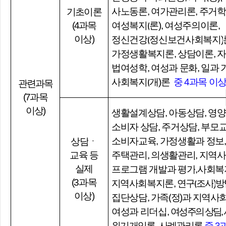
사노동론
,
여가관리론
,
주거학
기초이론
(4과목
여성복지
(
론
),
여성주의이론
,
이상)
정신건강
(
정신보건사회복지
)
가정생활복지론
,
상담이론
,
자
법여성학
,
여성과 문화
,
일과 
사회복지
(
개
)
론
중
4
과목 이
관련과목
(7과목
이상)
생활설계상담
,
아동상담
,
영양
소비자 상담
,
주거상담
,
부모
소비자교육
,
가정생활과 정보
상담
ㆍ
교육 등
주택관리
,
의생활관리
,
지역사
실제
프로그램 개발과 평가
,
사회복
(3과목
지역사회복지론
,
연구
(
조사
)
방
이상)
집단상담
,
가족
(
정
)
과 지역사
여성과 리더십
,
여성주의 상담
,
위기개입론
,
사례관리론
중
3