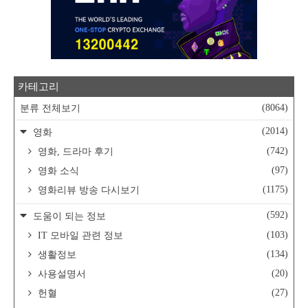
카테고리
(8064)
분류 전체보기
(2014)
영화
(742)
영화, 드라마 후기
(97)
영화 소식
(1175)
영화리뷰 방송 다시보기
(592)
도움이 되는 정보
(103)
IT 모바일 관련 정보
(134)
생활정보
(20)
사용설명서
(27)
헌혈