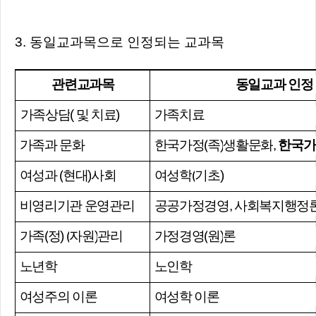
3. 동일교과목으로 인정되는 교과목
관련교과목
동일교과 인정
가족상담
(
및 치료
)
가족치료
가족과 문화
한국가정
(
족
)
생활문화
,
한국가
여성과
(
현대
)
사회
여성학
(
기초
)
비영리기관 운영관리
공공가정경영
,
사회복지행정
가족
(
정
) (
자원
)
관리
가정경영
(
원
)
론
노년학
노인학
여성주의 이론
여성학 이론