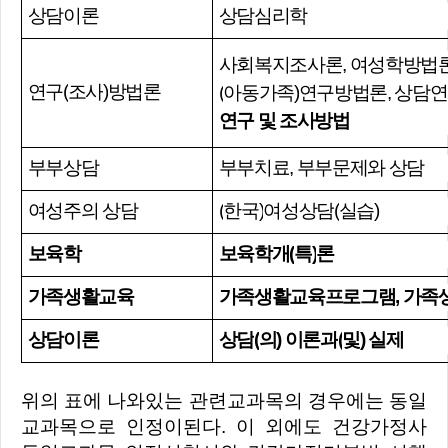
상담이론
상담심리학
사회복지조사론
,
여성학방법
연구
(
조사
)
방법론
(
아동가족
)
연구방법론
,
상담연
연구 및 조사방법
부부상담
부부치료
,
부부문제와 상담
여성주의 상담
(
한국
)
여성상담
(
실습
)
보육학
보육학개
(
특
)
론
가족생활교육
가족생활교육프로그램
,
가족생
상담이론
상담
(
의
)
이론과
(
및
)
실제
위의 표에 나와있는 관련교과목의 경우에는 동일
교과목으로 인정이된다. 이 외에도 건강가정사