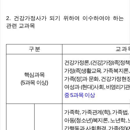
2. 건강가정사가 되기 위하여 이수하여야 하는
관련 교과목
구 분
교 과 
건강가정론
, (
건강
)
가정
(
족
)
정책
가정
(
족
)
생활교육
,
가족복지론
핵심과목
가족
(
정
)
과 문화
,
건강가정현
(5과목 이상)
여성과
(
현대
)
사회
,
비영리기관
중
5
과목 이상
가족학
,
가족관계
(
학
),
가족법
,
아동
(
청소년
)
복지론
,
노년학
,
간행동과 사회환경
,
가족
(
정
)(