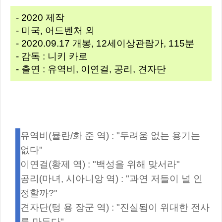
- 2020 제작
- 미국, 어드벤처 외
- 2020.09.17 개봉, 12세이상관람가, 115분
- 감독 : 니키 카로
- 출연 : 유역비, 이연걸, 공리, 견자단
유역비(뮬란/화 준 역) : "두려움 없는 용기는
없다"
이연걸(황제 역) : "백성을 위해 맞서라"
공리(마녀, 시아니앙 역) : "과연 저들이 널 인
정할까?"
견자단(텅 용 장군 역) : "진실됨이 위대한 전사
를 만든다"