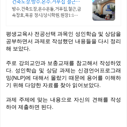
건축도장.방수.온수.거푸집 철근.
내일배움카드정부지원
방수.건축도장,온수온돌,거푸집,철근,금
속창호,목공 정시/상시학원.원장1:1교
육 건축도장기능사,방수,온수온돌,거푸
집,철근기능사 내일배움카드 정부지원,
평생교육사 전공선택 과목인 성인학습 및 상담을
금속창호교육
공부하면서 과제로 작성했던 내용들을 다시 정리
해 보았다.
주로 강의교안과 보충교재를 참고해서 작성하였
다. 성인학습 및 상담 과제는 신경언어프로그래
밍(NLP)에 대해서 몰랐기 때문에 용어를 이해하
기 위해 다양한 자료를 찾아 읽어보았다.
과제 주제에 맞는 내용으로 자신의 견해를 작성
하여 제출하면 된다.