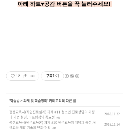
아래
하트♥공감
버튼을 꾹 눌러주세요!
12
구독하기
'
학습방
>
과제 및 학습정리
' 카테고리의 다른 글
평생교육사(직업진로설계) 과제 #11 청소년 진로상담의 과정
2018.11.22
과 기법 설명, 라포형성의 중요성
(0)
평생교육사(원격교육론) 과제 #10 원격교육의 개념과 특성, 원
2018.11.14
격교육 개발 기술의 변화 현황
(0)