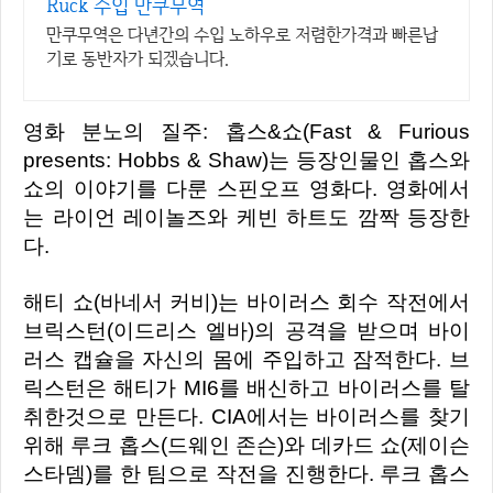
Ruck 수입 만쿠무역
만쿠무역은 다년간의 수입 노하우로 저렴한가격과 빠른납
기로 동반자가 되겠습니다.
영화 분노의 질주: 홉스&쇼(Fast & Furious
presents: Hobbs & Shaw)는 등장인물인 홉스와
쇼의 이야기를 다룬 스핀오프 영화다. 영화에서
는 라이언 레이놀즈와 케빈 하트도 깜짝 등장한
다.
해티 쇼(바네서 커비)는 바이러스 회수 작전에서
브릭스턴(이드리스 엘바)의 공격을 받으며 바이
러스 캡슐을 자신의 몸에 주입하고 잠적한다. 브
릭스턴은 해티가 MI6를 배신하고 바이러스를 탈
취한것으로 만든다. CIA에서는 바이러스를 찾기
위해 루크 홉스(드웨인 존슨)와 데카드 쇼(제이슨
스타뎀)를 한 팀으로 작전을 진행한다. 루크 홉스