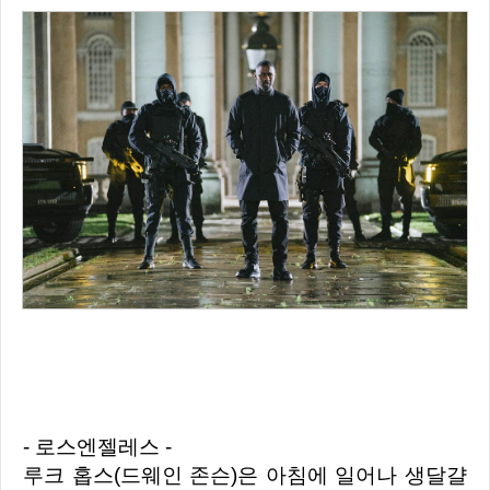
- 로스엔젤레스 -
루크 홉스(드웨인 존슨)은 아침에 일어나 생달걀